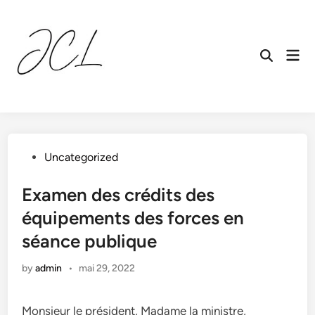
Skip
to
content
Mai
Open
Men
Search
Posted
Uncategorized
in
Examen des crédits des
équipements des forces en
séance publique
by
admin
•
mai 29, 2022
Monsieur le président, Madame la ministre,