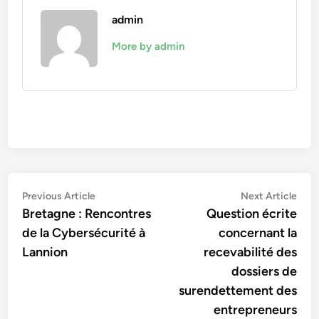
admin
More by admin
Navigation
Previous
Nex
Previous Article
Next Article
article:
artic
Bretagne : Rencontres
Question écrite
de
de la Cybersécurité à
concernant la
l’article
Lannion
recevabilité des
dossiers de
surendettement des
entrepreneurs