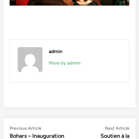
admin
More by admin
Navigation
Previous
Nex
Previous Article
Next Article
article:
artic
Bohars – Inauguration
Soutien à la
de